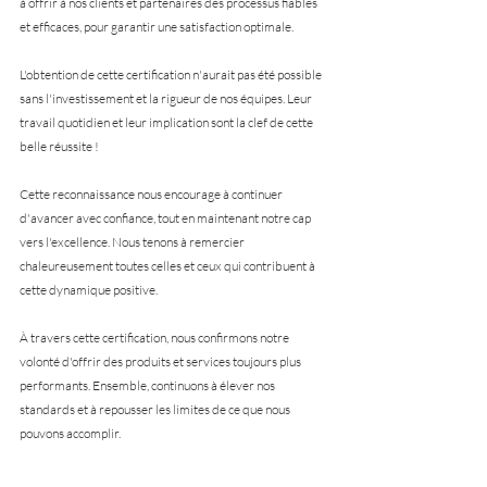
à offrir à nos clients et partenaires des processus fiables 
et efficaces, pour garantir une satisfaction optimale.
L'obtention de cette certification n'aurait pas été possible 
sans l'investissement et la rigueur de nos équipes. Leur 
travail quotidien et leur implication sont la clef de cette 
belle réussite ! 
Cette reconnaissance nous encourage à continuer 
d'avancer avec confiance, tout en maintenant notre cap 
vers l'excellence. Nous tenons à remercier 
chaleureusement toutes celles et ceux qui contribuent à 
cette dynamique positive.
À travers cette certification, nous confirmons notre 
volonté d'offrir des produits et services toujours plus 
performants. Ensemble, continuons à élever nos 
standards et à repousser les limites de ce que nous 
pouvons accomplir.