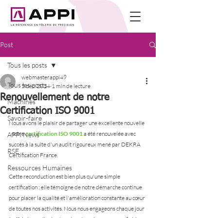
Post
Tous les posts
webmasterappi49
Tous les posts
5 déc. 2024
1 min de lecture
Renouvellement de notre
Machines
Certification ISO 9001
Savoir-faire
Nous avons le plaisir de partager une excellente nouvelle 
: notre 
certification ISO 9001
 a été renouvelée avec 
APPI'News
succès à la suite d'un audit rigoureux mené par DEKRA 
RSE
Certification France.
Ressources Humaines
Cette reconduction est bien plus qu'une simple 
certification : elle témoigne de notre démarche continue 
pour placer la qualité et l'amélioration constante au cœur 
de toutes nos activités. Nous nous engageons chaque jour 