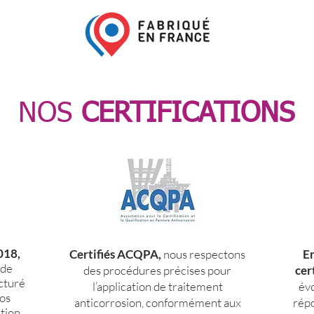
NOS
CERTIFICATIONS
018,
Certifiés ACQPA,
nous respectons
E
 de
des procédures précises pour
cer
cturé
l’application de traitement
évo
os
anticorrosion, conformément aux
répo
tion,