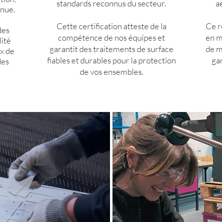
standards reconnus du secteur.
a
inue.
Cette certification atteste de la
Ce r
des
compétence de nos équipes et
en m
lité
garantit des traitements de surface
de m
ux de
fiables et durables pour la protection
gar
des
de vos ensembles.