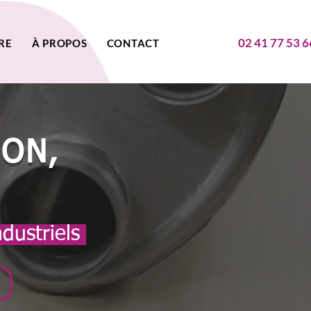
02 41 77 53 6
RE
À PROPOS
CONTACT
ION,
ndustriels