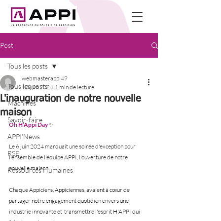
Post
Tous les posts
webmasterappi49
Tous les posts
10 juin 2024
1 min de lecture
L'inauguration de notre nouvelle
Machines
maison
Savoir-faire
Oh H’Appi Day 
✨
APPI'News
Le 6 juin 2024 marquait une soirée d'exception pour 
RSE
l'ensemble de l'équipe APPI, l'ouverture de notre 
nouvelle maison. 
Ressources Humaines
Chaque Appiciens, Appiciennes, avaient à cœur de 
partager notre engagement quotidien envers une 
industrie innovante et  transmettre l'esprit H'APPI qui 