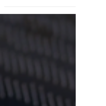
Chez APPI, l’amélioration continue est une dynamique
collective au cœur de notre quotidien. Chacun contribue
à simplifier le travail, réduire les gaspillages et renforcer
la qualité de nos services. Avec la formation White Belt,
nos équipes passent de la théorie à l’action pour
améliorer concrètement leur environnement. Une
culture vivante qui allie performance industrielle,
engagement humain et satisfaction client.