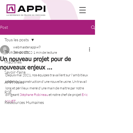
Post
Tous les posts
webmasterappi49
Tous les posts
24 nov. 2022
1 min de lecture
Un nouveau projet pour de
Machines
nouveaux enjeux ...
Savoir-faire
Depuis mai 2021, nos équipes travaillent sur l'ambitieux 
projet de la construction d'une nouvelle usine. Un travail 
APPI'News
long et périlleux mené d'une main de maître par notre 
RSE
dirigeant 
Stéphane Robineau
 et notre chef de projet 
Eric 
VINET
 .
Ressources Humaines