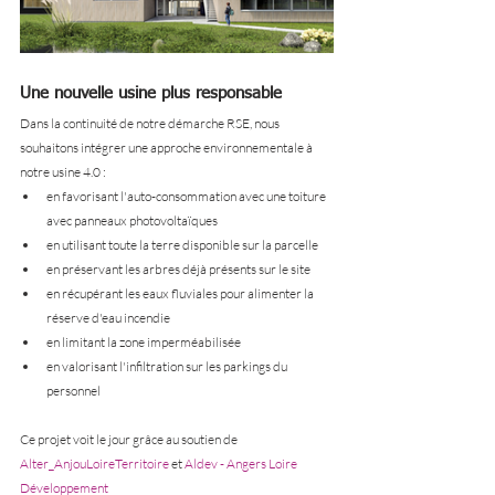
Une nouvelle usine plus responsable
Dans la continuité de notre démarche RSE, nous 
souhaitons intégrer une approche environnementale à 
notre usine 4.0 :
en favorisant l'auto-consommation avec une toiture 
avec panneaux photovoltaïques
en utilisant toute la terre disponible sur la parcelle
en préservant les arbres déjà présents sur le site
en récupérant les eaux fluviales pour alimenter la 
réserve d'eau incendie
en limitant la zone imperméabilisée
en valorisant l'infiltration sur les parkings du 
personnel
Ce projet voit le jour grâce au soutien de 
Alter_AnjouLoireTerritoire
 et 
Aldev - Angers Loire 
Développement