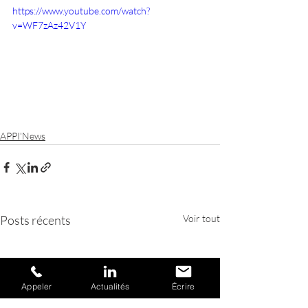
https://www.youtube.com/watch?
v=WF7zAz42V1Y
APPI'News
Posts récents
Voir tout
Appeler
Actualités
Écrire