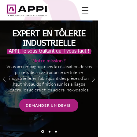
EXPERT EN TÔLERIE
INDUSTRIELLE
APPI, le sous-traitant qu'il vous faut !
Notre mission ?
Vous accompagner dans la réalisation de vos
projets de sous-traitance de tôlerie
industrielle en fabriquant des pièces d’un
haut niveau de finition sur les alliages
légers, les aciers et les aciers inoxydables.
DEMANDER UN DEVIS