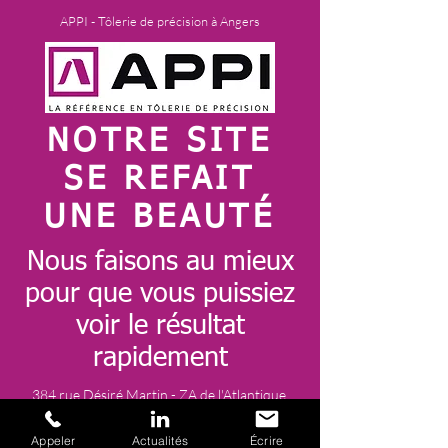
APPI - Tôlerie de précision à Angers
NOTRE SITE
SE REFAIT
UNE BEAUTÉ
Nous faisons au mieux
pour que vous puissiez
voir le résultat
rapidement
384 rue Désiré Martin - ZA de l'Atlantique
49170 Saint Léger de Linières
commercial@appi.fr
| Tel:
02 41 77 53 66
Appeler
Actualités
Écrire