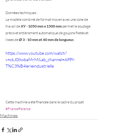
Données techniques :
Le modèle combiné de format moyen avec une zone de 
travail de 
XY - 1050 mm x 1500 mm
 permet le soudage 
précis et entièrement automatique de goujons filetés et 
lisses de 
Ø 3 - 10 mm et 40 mm de longueur.
https://www.youtube.com/watch?
v=ckJ08wbaMrM&ab_channel=APPI-
T%C3%B4lerieindustrielle
Cette machine a été financée dans le cadre du projet 
#FranceRelance
Machines