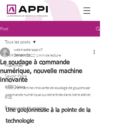
Post
Tous les posts
webmasterappi49
Tous les posts
24 févr. 2022
1 min de lecture
Le soudage à commande
Machines
numérique, nouvelle machine
Savoir-faire
innovante
APPI'News
C’est une machine innovante de soudage de goujons par 
commande numérique qui est entrée dans notre atelier. 
RSE
Ressources Humaines
Une goujonneuse à la pointe de la 
technologie