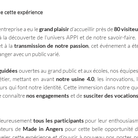
e cette expérience 
ntreprise a eu le 
grand plaisir
 d’accueillir près de 
80 visiteu
à la découverte de l'univers APPI et de notre savoir-faire. 
et à la 
transmission de notre passion
, cet événement a ét
nger avec un public varié.
 guidées
 ouvertes au grand public et aux écoles, nos équipes
étier, mettant en avant 
notre usine 4.0
, les innovations, 
eurs qui font notre identité. Cette immersion dans notre quo
e connaître
 nos engagements
 et de 
susciter des vocation
leureusement 
tous les participants
 pour leur enthousiasme
ateurs de 
Made in Angers
 pour cette belle opportunité 
eler cette expérience et d’ouvrir à nouveau nos portes po