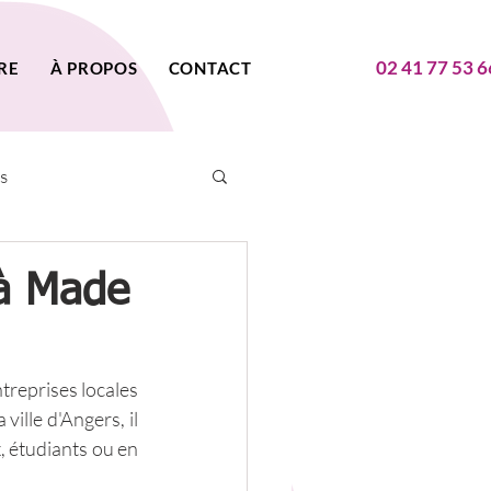
02 41 77 53 6
RE
À PROPOS
CONTACT
s
 à Made
treprises locales 
ille d'Angers, il 
, étudiants ou en 