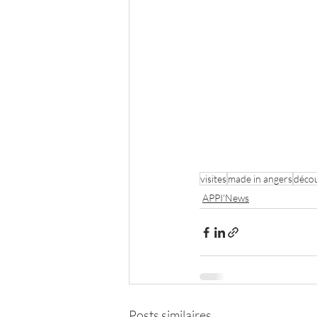
visites
made in angers
déco
APPI'News
Posts similaires