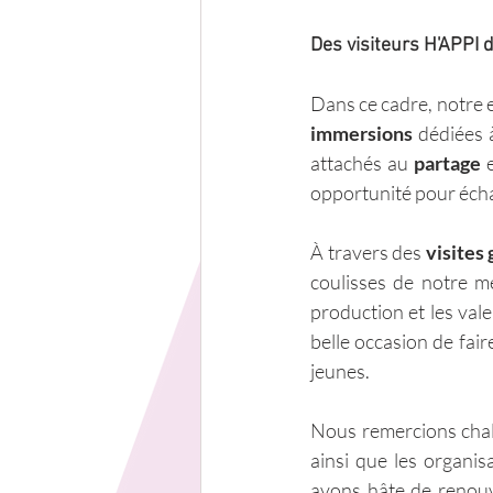
Des visiteurs H'APPI d
Dans ce cadre, notre e
immersions
 dédiées 
attachés au 
partage
 
opportunité pour écha
À travers des 
visites
coulisses de notre m
production et les val
belle occasion de fair
jeunes.
Nous remercions cha
ainsi que les organis
avons hâte de renouv