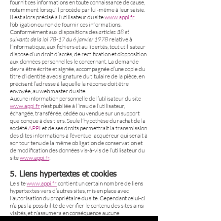
fournit ces informations en toute connaissance de cause,
notamment lorsqu’il procède par lui-même à leur saisie.
Il est alors précisé à l’utilisateur du site
www.appi.fr
l’obligation ou non de fournir ces informations.
Conformément aux dispositions des
articles 38 et
suivants de la loi 78-17 du 6 janvier 1978
relative à
l’informatique, aux fichiers et au libertés, tout utilisateur
dispose d’un droit d’accès, de rectification et d’opposition
aux données personnelles le concernant. La demande
devra être écrite et signée, accompagnée d’une copie du
titre d’identité avec signature du titulaire de la pièce, en
précisant l’adresse à laquelle la réponse doit être
envoyée, au webmaster du site.
Aucune information personnelle de l’utilisateur du site
www.appi.fr
n’est publiée à l’insu de l’utilisateur,
échangée, transférée, cédée ou vendue sur un support
quelconque à des tiers. Seule l’hypothèse du rachat de la
société
APPI
et de ses droits permettrait la transmission
des dites informations à l’éventuel acquéreur qui serait à
son tour tenu de la même obligation de conservation et
de modification des données vis-à-vis de l’utilisateur du
site
www.appi.fr
.
5. Liens hypertextes et cookies
Le site
www.appi.fr
contient un certain nombre de liens
hypertextes vers d’autres sites, mis en place avec
l’autorisation du propriétaire du site. Cependant celui-ci
n’a pas la possibilité de vérifier le contenu des sites ainsi
visités, et n’assumera en conséquence aucune
responsabilité de ce fait. La création de liens internes