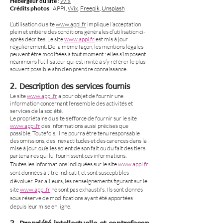
Hébergeur du site
:
Wix
Crédits photos
: APPI,
Wix
,
Freepik
,
Unsplash
L’utilisation du site
www.appi.fr
implique l’acceptation
plein et entière des conditions générales d’utilisation ci-
après décrites. Le site
www.appi.fr
est mis à jour
régulièrement. De la même façon, les mentions légales
peuvent être modifiées à tout moment : elles s’imposent
néanmoins l’utilisateur qui est invité à s’y référer le plus
souvent possible afin d’en prendre connaissance.
2.
Description des services fournis
Le site
www.appi.fr
a pour objet de fournir une
information concernant l’ensemble des activités et
services de la société.
Le propriétaire du site s’efforce de fournir sur le site
www.appi.fr
des informations aussi précises que
possible. Toutefois, il ne pourra être tenu responsable
des omissions, des inexactitudes et des carences dans la
mise à jour, qu’elles soient de son fait ou du fait des tiers
partenaires qui lui fournissent ces informations.
Toutes les informations indiquées sur le site
www.appi.fr
sont données à titre indicatif, et sont susceptibles
d’évoluer. Par ailleurs, les renseignements figurant sur le
site
www.appi.fr
ne sont pas exhaustifs. Ils sont donnés
sous réserve de modifications ayant été apportées
depuis leur mise en ligne.