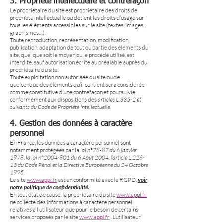
3.
Propriété intellectuelle et contrefaçon
Le propriétaire du site est propriétaire des droits de
propriété intellectuelle ou détient les droits d’usage sur
tous les éléments accessibles sur le site (textes, images,
graphismes…).
Toute reproduction, représentation, modification,
publication, adaptation de tout ou partie des éléments du
site, quel que soit le moyen ou le procédé utilisé, est
interdite, sauf autorisation écrite au préalable auprès du
propriétaire du site.
Toute exploitation non autorisée du site ou de
quelconque des éléments qu’il contient sera considérée
comme constitutive d’une contrefaçon et poursuivie
conformément aux dispositions des
articles L.335-2 et
suivants du Code de Propriété Intellectuelle.
4.
Gestion des données à caractère
personnel
En France, les données à caractère personnel sont
notamment protégées par la
loi n°78-87 du 6 janvier
1978, la loi n°
2004-801
du 6 Août 2004, l’article L.226-
13 du Code Pénal et la Directive Européenne du 24 Octobre
1995.
Le site
www.appi.fr
est en conformité avec le RGPD,
voir
notre politique de confidentialité.
En tout état de cause, la propriétaire du site
www.appi.fr
ne collecte des informations à caractère personnel
relatives à l’utilisateur que pour le besoin de certains
services proposés par le site
www.appi.fr
. L’utilisateur