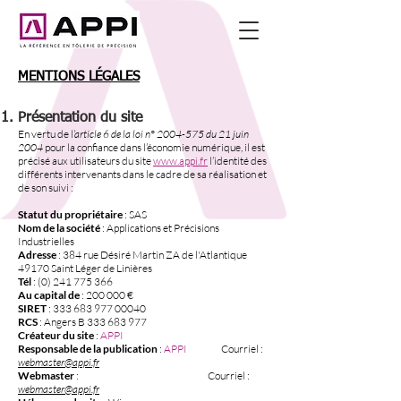
MENTIONS LÉGALES
Présentation du site
En vertu de l
’article 6 de la loi n°
2004-575
du 21 juin
2004
pour la confiance dans l’économie numérique, il est
précisé aux utilisateurs du site
www.appi.fr
l’identité des
différents intervenants dans le cadre de sa réalisation et
de son suivi :
Statut du propriétaire
: SAS
Nom de la société
: Applications et Précisions
Industrielles
Adresse
: 384 rue Désiré Martin ZA de l'Atlantique
49170 Saint Léger de Linières
Tél
:
(0) 241 775 366
Au capital de
: 200 000 €
SIRET
:
333 683 977 00040
RCS
: Angers B
333 683 977
Créateur du site
:
APPI
Responsable de la publication
:
APPI
Courriel :
webmaster@appi.fr
Webmaster
:
Courriel :
webmaster@appi.fr