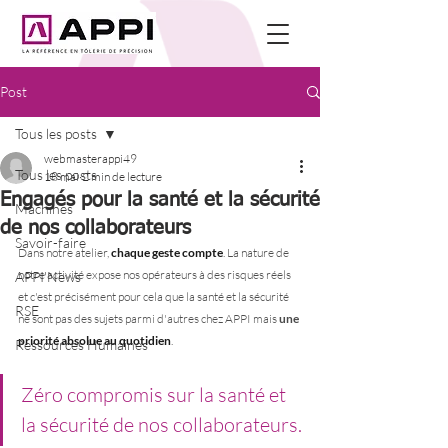
Post
Tous les posts
webmasterappi49
Tous les posts
18 mai
2 min de lecture
Engagés pour la santé et la sécurité
Machines
de nos collaborateurs
Savoir-faire
Dans notre atelier, 
chaque geste compte
. La nature de 
notre activité expose nos opérateurs à des risques réels 
APPI'News
et c'est précisément pour cela que la santé et la sécurité 
RSE
ne sont pas des sujets parmi d'autres chez APPI mais 
une 
priorité absolue au quotidien
.
Ressources Humaines
Zéro compromis sur la santé et 
la sécurité de nos collaborateurs.