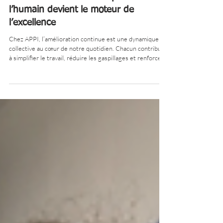
25 févr.
2 min de lecture
Amélioration continue : quand
l’humain devient le moteur de
l’excellence
Chez APPI, l’amélioration continue est une dynamique
collective au cœur de notre quotidien. Chacun contribue
à simplifier le travail, réduire les gaspillages et renforcer
la qualité de nos services. Avec la formation White Belt,
nos équipes passent de la théorie à l’action pour
améliorer concrètement leur environnement. Une
culture vivante qui allie performance industrielle,
engagement humain et satisfaction client.