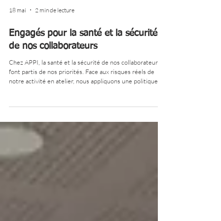
18 mai
2 min de lecture
Engagés pour la santé et la sécurité
de nos collaborateurs
Chez APPI, la santé et la sécurité de nos collaborateurs
font partis de nos priorités. Face aux risques réels de
notre activité en atelier, nous appliquons une politique de
"zéro compromis". Amélioration continue des postes,
tables aspirantes ou élévatrices, ébavurage automatisé et
formations SST régulières : découvrez comment nous
investissons concrètement pour protéger nos équipes et
bâtir, ensemble, une véritable culture de la sécurité
partagée à tous les niveaux.